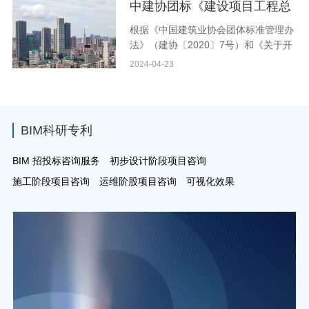
安全生产许可证申报材料进行了审查，
中建协团标《建设项目工程总
地址：北京市海淀区西四环北路160
现将审查意见在甘肃省住房和城乡建设
号；邮政编码：100142。 意见反
承包管理实施规程(征求意见
根据《中国建筑业协会团体标准管理办
厅网站（http://zjt.gansu.gov.cn）予以
馈截
法》（建协〔2020〕7号）和《关于开
公示，接受社会监督。企业可通过甘肃
稿)》征求意见
展第六批团体标准编制工作的通知》
2024-04-23
省住房和城乡建设厅政务服务申报平台
(建协〔2022〕9 号)要求，由中国建筑
的相应栏目查询具体审查意见。公示时
业协会工程项目管理与建造师分会会同
间为：2024年4月28日至2024年5月7
有关单位编制的中国建筑业协会团体标
日。审查意见为“不同意”的
准《建设项目工程总承包管理实施规
BIM科研专利
程》已完成征求意见稿（见附件1）。
现上网公开征求意见，诚挚邀请各有关
BIM 招投标咨询服务 初步设计阶段项目咨询
单位和专家提出具体的修改意见和建
施工阶段项目咨询 运维阶股项目咨询 可视化效果
议。请填写征求意见表（见附件2），
于2024年5月18日前邮寄或发送电子版
给