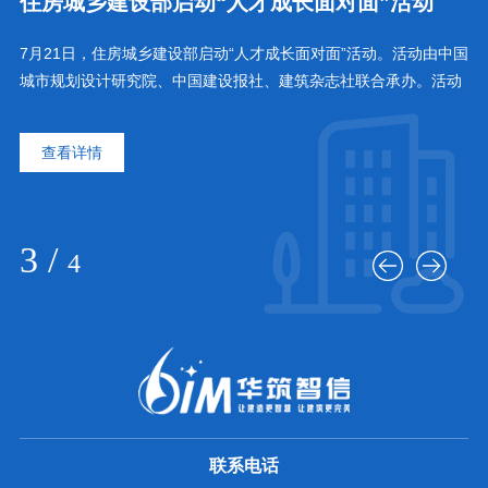
名
住房城乡建设部启动“人才成长面对面”活动
和
7月21日，住房城乡建设部启动“人才成长面对面”活动。活动由中国
家
展
城市规划设计研究院、中国建设报社、建筑杂志社联合承办。活动
施
司集
以“强信念、育情怀、拓视野、长才干”为目标，旨在搭建行业聚才
部
城
育才平台，着力培养具有家国情怀、国际视野、创新精神和专业素
施
查看详情
论
养的高素质人才队伍。第1期邀请中国工程院院士王瑞珠作主题交
件
和
流。住房城乡建设部人事司负责同志表示，“人才成长面对面”活动
院
将聚焦住房城乡建设高质量发展，邀请院士、大师等
力
3
/
4
联系电话