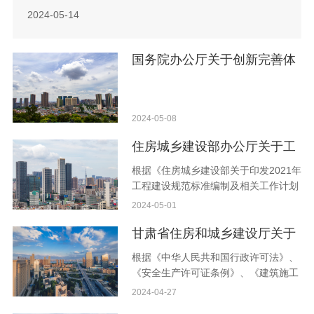
（以下简称行政执法监督）工作作出系统部署。《意见》指
2024-05-14
出，行政执法监督作为上级行政机关对下级行政机关行政执
法工作的内部层级监督，是党和国家监督体系的重要组成部
国务院办公厅关于创新完善体
分，是各级党委和政府统筹行政执法工作的基本方式。构建
制机制 推动招标投标市场规范
全面完善的行政执法监督工作体系，对全面
健康发展的意见
2024-05-08
住房城乡建设部办公厅关于工
程建设强制性国 家规范《数据
根据《住房城乡建设部关于印发2021年
工程建设规范标准编制及相关工作计划
中心项目规范（征求意见
的通知》（建标函〔2021〕11号），
2024-05-01
我部组织中国电子工程设计院股份有限
稿）》 公开征求意见的通知
公司等单位起草了工程建设强制性国家
甘肃省住房和城乡建设厅关于
规范《数据中心项目规范（征求意见
建筑施工企业安全生产许可证
根据《中华人民共和国行政许可法》、
稿）》（见附件）。现向社会公开征求
《安全生产许可证条例》、《建筑施工
意见。有关单位和公众可通过以下途径
审查意见的公示（2024年第17
企业安全生产许可证管理规定》等相关
2024-04-27
和方式反馈意见： 1.电子邮箱：
规定，我厅对近期受理的建筑施工企业
批）
zhongjinghua@ceedi.cn。 2.通信